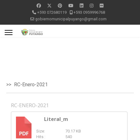
+593 072680119
+593 0959996768
gobiernomunicipalpuyango@gmail.com
RC-Enero-2021
RC-ENERO-2021
Literal_m
Size:
70.17 KB
PDF
Hits :
540