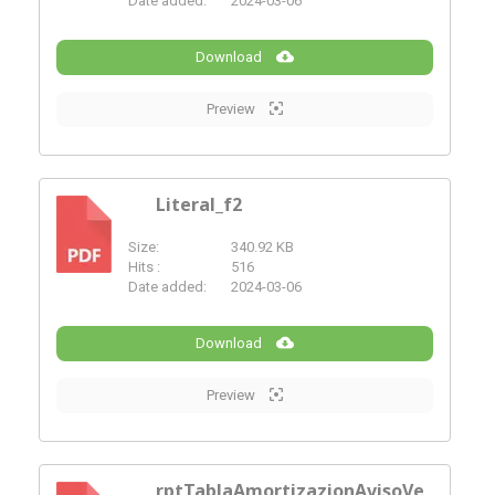
Date added:
2024-03-06
Download
Preview
Literal_f2
Size:
340.92 KB
PDF
Hits :
516
Date added:
2024-03-06
Download
Preview
rptTablaAmortizazionAvisoVe