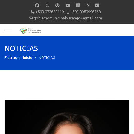
+593 072680119
+593 0959996768
gobiernomunicipalpuyango@gmail.com
NOTICIAS
Está aquí:
Inicio
NOTICIAS